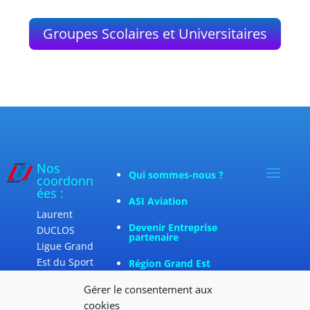
Groupes Scolaires et Universitaires
Nos
Qui sommes-nous ?
coordonn
ées :
ASI Aviation
Laurent
Devenir Entreprise
DUCLOS
partenaire
Ligue Grand
Est du Sport
Région Grand Est
Universitair
Gérer le consentement aux
e
cookies
UFR