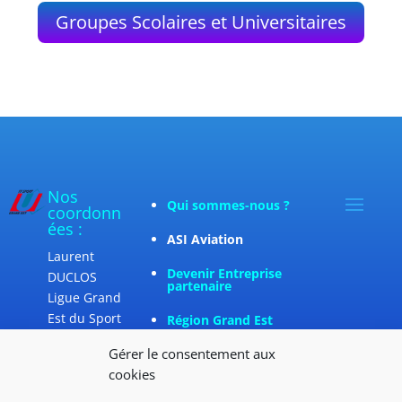
Groupes Scolaires et Universitaires
Nos
Qui sommes-nous ?
coordonn
ées :
ASI Aviation
Laurent
Devenir Entreprise
DUCLOS
partenaire
Ligue Grand
Est du Sport
Région Grand Est
Universitair
Gérer le consentement aux
e
cookies
UFR
Sciences,